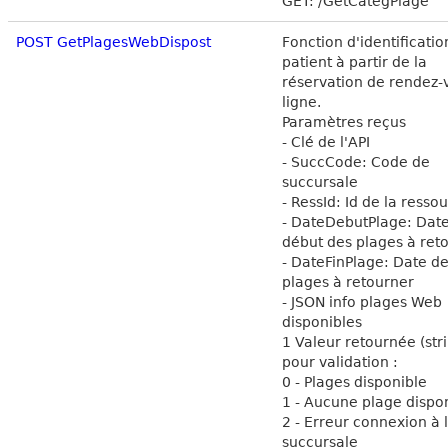
GET: /GetCategPlage
POST GetPlagesWebDispost
Fonction d'identificatio
patient à partir de la
réservation de rendez-
ligne.
Paramètres reçus
- Clé de l'API
- SuccCode: Code de
succursale
- RessId: Id de la resso
- DateDebutPlage: Dat
début des plages à ret
- DateFinPlage: Date de
plages à retourner
- JSON info plages Web
disponibles
1 Valeur retournée (str
pour validation :
0 - Plages disponible
1 - Aucune plage dispo
2 - Erreur connexion à 
succursale