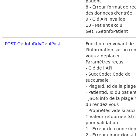
patient
8 - Erreur format de ré
des données d'entrée
9 - Clé API invalide
10 - Patient exclu
Get: /GetInfoPatient
POST GetInfoRdvDeplPost
Fonction renvoyant de
l'information sur un re
vous à déplacer
Paramètres reçus
- Clé de l'API
- SuccCode: Code de
succursale
- PlageId: Id de la plag
- PatientId: Id du patien
- JSON info de la plage 
du rendez-vous
- Propriétés vide si auc
1 Valeur retournée (str
pour validation :
1 - Erreur de connexion
2 - Erreur connexion à 