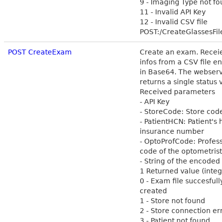
9 - Imaging Type not f
11 - Invalid API Key
12 - Invalid CSV file
POST:/CreateGlassesFil
POST CreateExam
Create an exam. Recei
infos from a CSV file 
in Base64. The webser
returns a single status 
Received parameters
- API Key
- StoreCode: Store cod
- PatientHCN: Patient's 
insurance number
- OptoProfCode: Profes
code of the optometrist
- String of the encoded 
1 Returned value (integ
0 - Exam file succesfull
created
1 - Store not found
2 - Store connection er
3 - Patient not found