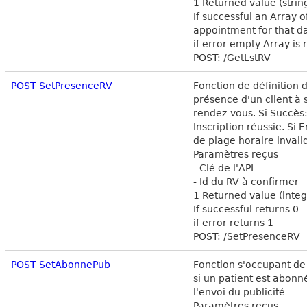
1 Returned value (string
If successful an Array of
appointment for that d
if error empty Array is
POST: /GetLstRV
POST SetPresenceRV
Fonction de définition d
présence d'un client à 
rendez-vous. Si Succès:
Inscription réussie. Si E
de plage horaire invali
Paramètres reçus
- Clé de l'API
- Id du RV à confirmer
1 Returned value (integ
If successful returns 0
if error returns 1
POST: /SetPresenceRV
POST SetAbonnePub
Fonction s'occupant de 
si un patient est abonn
l'envoi du publicité
Paramètres reçus