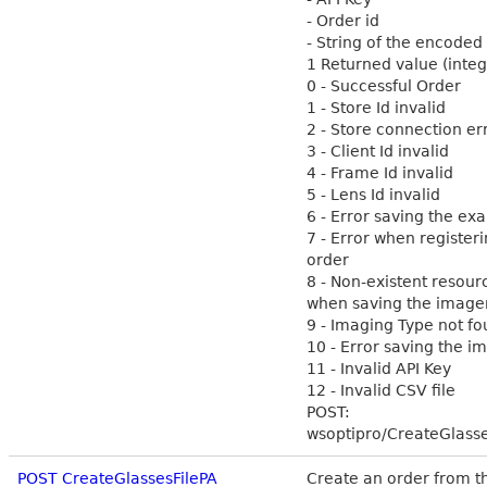
- Order id
- String of the encoded 
1 Returned value (integ
0 - Successful Order
1 - Store Id invalid
2 - Store connection er
3 - Client Id invalid
4 - Frame Id invalid
5 - Lens Id invalid
6 - Error saving the ex
7 - Error when register
order
8 - Non-existent resou
when saving the image
9 - Imaging Type not f
10 - Error saving the i
11 - Invalid API Key
12 - Invalid CSV file
POST:
wsoptipro/CreateGlass
POST CreateGlassesFilePA
Create an order from t