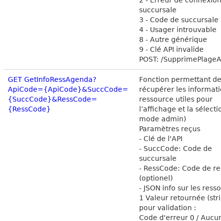
succursale
3 - Code de succursale 
4 - Usager introuvable
8 - Autre générique
9 - Clé API invalide
POST: /SupprimePlage
GET GetInfoRessAgenda?
Fonction permettant d
ApiCode={ApiCode}&SuccCode=
récupérer les informat
{SuccCode}&RessCode=
ressource utiles pour
{RessCode}
l’affichage et la sélecti
mode admin)
Paramètres reçus
- Clé de l'API
- SuccCode: Code de
succursale
- RessCode: Code de r
(optionel)
- JSON info sur les ress
1 Valeur retournée (str
pour validation :
Code d'erreur 0 / Aucu