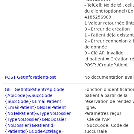
- TelCell: No de tél. cell
du client (optionnel) Ex
4185256969
1 Valeur retournée (int
0 - Erreur de création
1 - Patient déjà existant
2 - Erreur connexion à 
de donnée
9 - Clé API invalide
Id patient = Création r
POST: /CreatePatient
POST GetInfoPatientPost
No documentation avai
GET GetInfoPatient?ApiCode=
Fonction d'identificatio
{ApiCode}&SuccCode=
patient à partir de la
{SuccCode}&EmailPatient=
réservation de rendez-
{EmailPatient}&NoTelPatient=
ligne.
{NoTelPatient}&TypeNoDossier=
Paramètres reçus
{TypeNoDossier}&NoDossier=
- Clé de l'API
{NoDossier}&PatientId=
- SuccCode: Code de
{PatientId}&CodeActPlage=
succursale