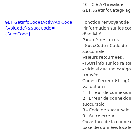
10 - Clé API invalide
GET: /GetInfoCategPla
GET GetInfoCodesActiv?ApiCode=
Fonction renvoyant de
{ApiCode}&SuccCode=
l'information sur les c
{SuccCode}
d'activité
Paramètres reçus
- SuccCode : Code de
succursale
Valeurs retournées :
- JSON info sur les raiso
- Vide si aucune catégo
trouvée
Codes d'erreur (string)
validation :
1 - Erreur de connexion
2 - Erreur de connexion
succursale
3 - Code de succursale 
9 - Autre erreur
Ouverture de la connex
base de données local