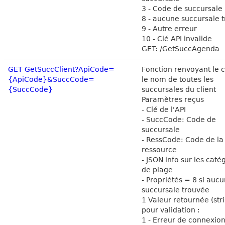
3 - Code de succursale 
8 - aucune succursale 
9 - Autre erreur
10 - Clé API invalide
GET: /GetSuccAgenda
GET GetSuccClient?ApiCode=
Fonction renvoyant le 
{ApiCode}&SuccCode=
le nom de toutes les
{SuccCode}
succursales du client
Paramètres reçus
- Clé de l'API
- SuccCode: Code de
succursale
- RessCode: Code de la
ressource
- JSON info sur les caté
de plage
- Propriétés = 8 si auc
succursale trouvée
1 Valeur retournée (str
pour validation :
1 - Erreur de connexion