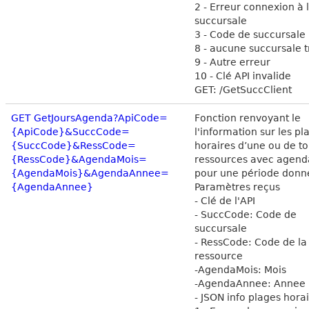
2 - Erreur connexion à 
succursale
3 - Code de succursale 
8 - aucune succursale 
9 - Autre erreur
10 - Clé API invalide
GET: /GetSuccClient
GET GetJoursAgenda?ApiCode=
Fonction renvoyant le
{ApiCode}&SuccCode=
l'information sur les pl
{SuccCode}&RessCode=
horaires d’une ou de to
{RessCode}&AgendaMois=
ressources avec agen
{AgendaMois}&AgendaAnnee=
pour une période donn
{AgendaAnnee}
Paramètres reçus
- Clé de l'API
- SuccCode: Code de
succursale
- RessCode: Code de la
ressource
-AgendaMois: Mois
-AgendaAnnee: Annee
- JSON info plages hora