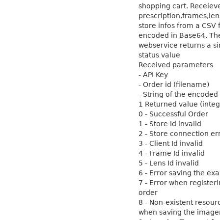
shopping cart. Receiev
prescription,frames,le
store infos from a CSV f
encoded in Base64. Th
webservice returns a si
status value
Received parameters
- API Key
- Order id (filename)
- String of the encoded 
1 Returned value (integ
0 - Successful Order
1 - Store Id invalid
2 - Store connection er
3 - Client Id invalid
4 - Frame Id invalid
5 - Lens Id invalid
6 - Error saving the ex
7 - Error when register
order
8 - Non-existent resou
when saving the image