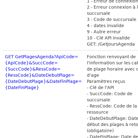
1 - Erreur de connexion
2 - Erreur connexion à 
succursale
3 - Code de succursale 
4 - dates invalide
9 - Autre erreur
10 - Clé API invalide
GET: /GetJoursAgenda
GET GetPlagesAgenda?ApiCode=
Fonction renvoyant de
{ApiCode}&SuccCode=
l'information sur les ca
{SuccCode}&RessCode=
de plage horaire avec c
{RessCode}&DateDebutPlage=
d'age
{DateDebutPlage}&DateFinPlage=
Paramètres reçus
{DateFinPlage}
- Clé de l'API
- SuccCode: Code de
succursale
- RessCode: Code de la
ressource
- DateDebutPlage: Dat
début des plages à ret
(obligatoire)
- DateFinPlage: Date de