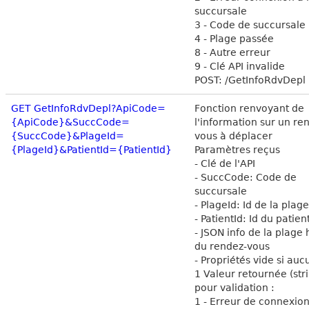
succursale
3 - Code de succursale 
4 - Plage passée
8 - Autre erreur
9 - Clé API invalide
POST: /GetInfoRdvDepl
GET GetInfoRdvDepl?ApiCode=
Fonction renvoyant de
{ApiCode}&SuccCode=
l'information sur un re
{SuccCode}&PlageId=
vous à déplacer
{PlageId}&PatientId={PatientId}
Paramètres reçus
- Clé de l'API
- SuccCode: Code de
succursale
- PlageId: Id de la plag
- PatientId: Id du patien
- JSON info de la plage 
du rendez-vous
- Propriétés vide si auc
1 Valeur retournée (str
pour validation :
1 - Erreur de connexion