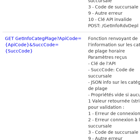
succursale
3 - Code de succursale 
9 - Autre erreur
10 - Clé API invalide
POST: /GetInfoRdvDepl
GET GetInfoCategPlage?ApiCode=
Fonction renvoyant de
{ApiCode}&SuccCode=
l'information sur les ca
{SuccCode}
de plage horaire
Paramètres reçus
- Clé de l'API
- SuccCode: Code de
succursale
- JSON info sur les caté
de plage
- Propriétés vide si auc
1 Valeur retournée (str
pour validation :
1 - Erreur de connexion
2 - Erreur connexion à 
succursale
3 - Code de succursale 
9 - Autre erreur