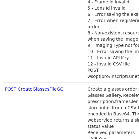
4 - Frame Id invalid
5 - Lens Id invalid
6 - Error saving the ex
7 - Error when register
order
8 - Non-existent resou
when saving the image
9 - Imaging Type not f
10 - Error saving the i
11 - Invalid API Key
12 - Invalid CSV file
POST:
wsoptipro/InscriptLunet
POST CreateGlassesFileGG
Create a glasses order
Glasses Gallery. Receie
prescription,frames,le
store infos from a CSV f
encoded in Base64. Th
webservice returns a si
status value
Received parameters
- API Key