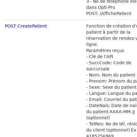
3 - No de téléphone ine
dans Opti-Pro
POST: /AffichePatient
POST CreatePatient
Fonction de création d
patient à partir de la
réservation de rendez-
ligne.
Paramètres reçus
- Clé de l'API
- SuccCode: Code de
succursale
- Nom: Nom du patient
- Prenom: Prénom du p
- Sexe: Sexe du patient
- Langue: Langue du pa
- Email: Courriel du pat
- DateNais: Date de na
du patient AAAA-MM-JJ
(optionnel)
- TelRes: No de tél. rés
du client (optionnel) Ex
4185256969