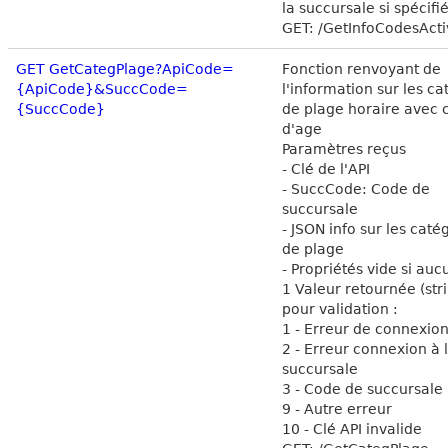
la succursale si spécifi
GET: /GetInfoCodesActi
GET GetCategPlage?ApiCode=
Fonction renvoyant de
{ApiCode}&SuccCode=
l'information sur les ca
{SuccCode}
de plage horaire avec c
d'age
Paramètres reçus
- Clé de l'API
- SuccCode: Code de
succursale
- JSON info sur les caté
de plage
- Propriétés vide si auc
1 Valeur retournée (str
pour validation :
1 - Erreur de connexion
2 - Erreur connexion à 
succursale
3 - Code de succursale 
9 - Autre erreur
10 - Clé API invalide