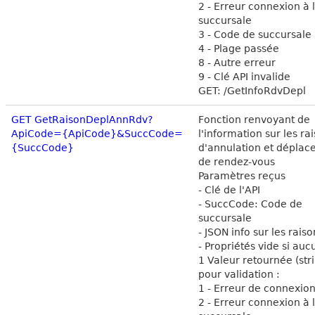
2 - Erreur connexion à 
succursale
3 - Code de succursale 
4 - Plage passée
8 - Autre erreur
9 - Clé API invalide
GET: /GetInfoRdvDepl
GET GetRaisonDeplAnnRdv?
Fonction renvoyant de
ApiCode={ApiCode}&SuccCode=
l'information sur les ra
{SuccCode}
d'annulation et dépla
de rendez-vous
Paramètres reçus
- Clé de l'API
- SuccCode: Code de
succursale
- JSON info sur les raiso
- Propriétés vide si auc
1 Valeur retournée (str
pour validation :
1 - Erreur de connexion
2 - Erreur connexion à 