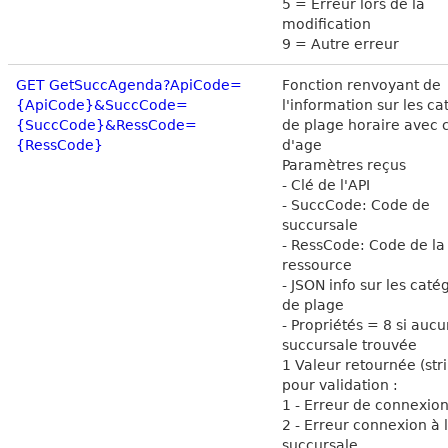
5 = Erreur lors de la
modification
9 = Autre erreur
GET GetSuccAgenda?ApiCode=
Fonction renvoyant de
{ApiCode}&SuccCode=
l'information sur les ca
{SuccCode}&RessCode=
de plage horaire avec c
{RessCode}
d'age
Paramètres reçus
- Clé de l'API
- SuccCode: Code de
succursale
- RessCode: Code de la
ressource
- JSON info sur les caté
de plage
- Propriétés = 8 si auc
succursale trouvée
1 Valeur retournée (str
pour validation :
1 - Erreur de connexion
2 - Erreur connexion à 
succursale