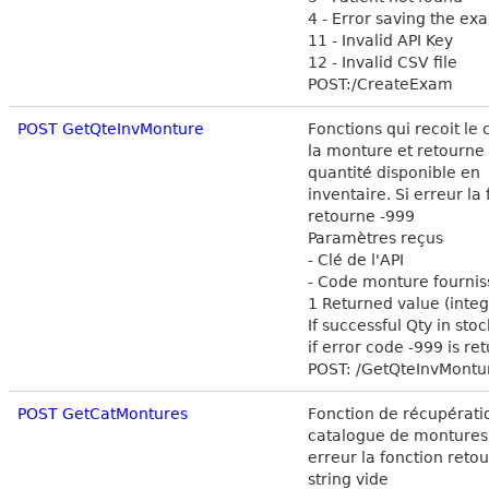
4 - Error saving the exa
11 - Invalid API Key
12 - Invalid CSV file
POST:/CreateExam
POST GetQteInvMonture
Fonctions qui recoit le
la monture et retourne 
quantité disponible en
inventaire. Si erreur la
retourne -999
Paramètres reçus
- Clé de l'API
- Code monture fournis
1 Returned value (integ
If successful Qty in stoc
if error code -999 is re
POST: /GetQteInvMontu
POST GetCatMontures
Fonction de récupérati
catalogue de montures.
erreur la fonction reto
string vide