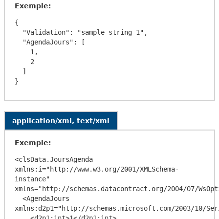
Exemple:
{

  "Validation": "sample string 1",

  "AgendaJours": [

    1,

    2

  ]

application/xml, text/xml
Exemple:
<clsData.JoursAgenda 
xmlns:i="http://www.w3.org/2001/XMLSchema-
instance" 
xmlns="http://schemas.datacontract.org/2004/07/WsOpti
  <AgendaJours 
xmlns:d2p1="http://schemas.microsoft.com/2003/10/Ser
    <d2p1:int>1</d2p1:int>
