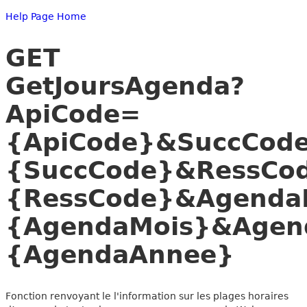
Help Page Home
GET
GetJoursAgenda?
ApiCode=
{ApiCode}&SuccCod
{SuccCode}&RessCo
{RessCode}&Agenda
{AgendaMois}&Agen
{AgendaAnnee}
Fonction renvoyant le l'information sur les plages horaires