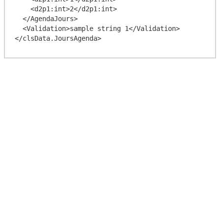
    <d2p1:int>2</d2p1:int>

  </AgendaJours>

  <Validation>sample string 1</Validation>
