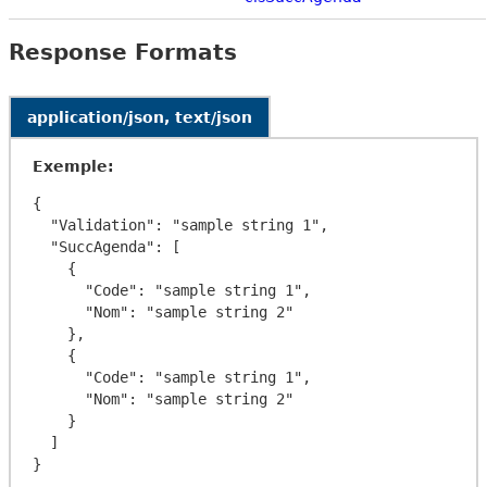
Response Formats
application/json, text/json
Exemple:
{

  "Validation": "sample string 1",

  "SuccAgenda": [

    {

      "Code": "sample string 1",

      "Nom": "sample string 2"

    },

    {

      "Code": "sample string 1",

      "Nom": "sample string 2"

    }

  ]
