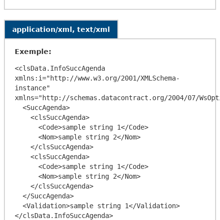
application/xml, text/xml
Exemple:
<clsData.InfoSuccAgenda 
xmlns:i="http://www.w3.org/2001/XMLSchema-
instance" 
xmlns="http://schemas.datacontract.org/2004/07/WsOpti
  <SuccAgenda>

    <clsSuccAgenda>

      <Code>sample string 1</Code>

      <Nom>sample string 2</Nom>

    </clsSuccAgenda>

    <clsSuccAgenda>

      <Code>sample string 1</Code>

      <Nom>sample string 2</Nom>

    </clsSuccAgenda>

  </SuccAgenda>

  <Validation>sample string 1</Validation>
