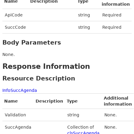
Name
Description
Type
information
ApiCode
string
Required
SuccCode
string
Required
Body Parameters
None.
Response Information
Resource Description
InfoSuccAgenda
Additional
Name
Description
Type
information
Validation
string
None.
SuccAgenda
Collection of
None.
clsSuccAgenda